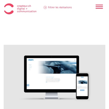
Toggle
Filtrer les réalisations
naviga