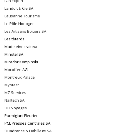
Lan Expert
Landolt & Cie SA
Lausanne Tourisme
Le Pôle Horloger
Les Artisans Boîtiers SA
Les têtards
Madeleine traiteur
Minotel SA
Mirador Kempinski
Mocoffee AG
Montreux Palace
Myotest
MZ Services
Nailtech SA
OIT Voyages
Parmigiani Fleurier
PCL Presses Centrales SA
Quadrance & Habillage SA